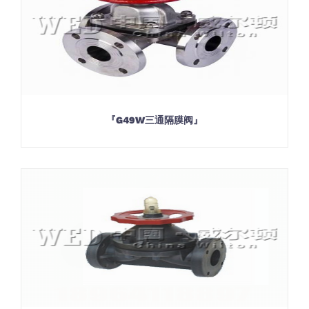
『G49W三通隔膜阀』