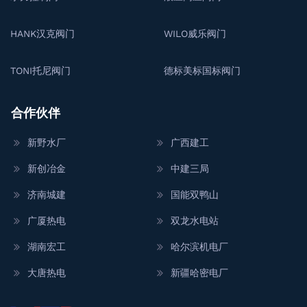
HANK汉克阀门
WILO威乐阀门
TONI托尼阀门
德标美标国标阀门
合作伙伴
新野水厂
广西建工
新创冶金
中建三局
济南城建
国能双鸭山
广厦热电
双龙水电站
湖南宏工
哈尔滨机电厂
大唐热电
新疆哈密电厂