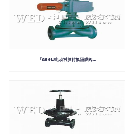
『G941J电动衬胶衬氟隔膜阀…