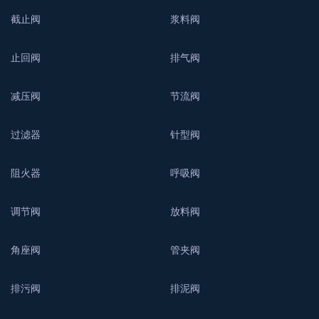
截止阀
浆料阀
止回阀
排气阀
减压阀
节流阀
过滤器
针型阀
阻火器
呼吸阀
调节阀
放料阀
角座阀
管夹阀
排污阀
排泥阀