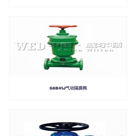
G6B41J气动隔膜阀