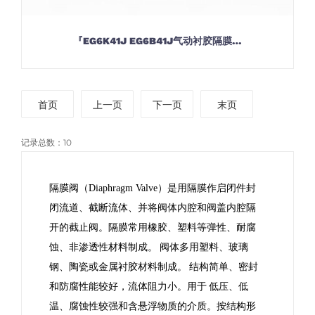
『EG6K41J EG6B41J气动衬胶隔膜…
首页
上一页
下一页
末页
记录总数：10
隔膜阀
（Diaphragm Valve）是用隔膜作启闭件封
闭流道、截断流体、并将阀体内腔和阀盖内腔隔
开的截止阀。隔膜常用橡胶、塑料等弹性、耐腐
蚀、非渗透性材料制成。
阀体多用塑料、
玻璃
钢
、陶瓷或金属衬胶材料制成。
结构简单、密封
和防腐性能较好，流体阻力小。用于
低压、低
温、腐蚀性较强和含悬浮物质的介质。按结构形