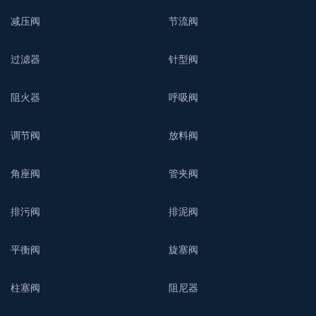
减压阀
节流阀
过滤器
针型阀
阻火器
呼吸阀
调节阀
放料阀
角座阀
管夹阀
排污阀
排泥阀
平衡阀
旋塞阀
柱塞阀
阻尼器