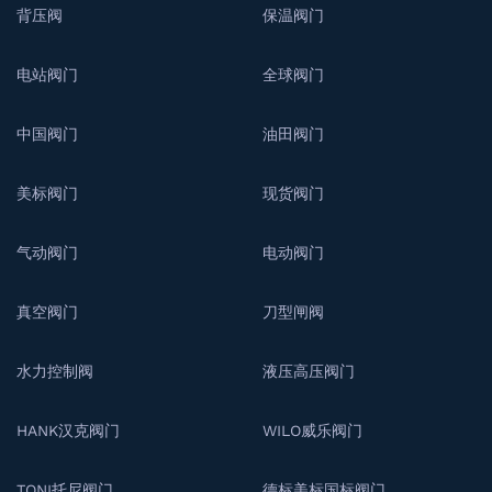
背压阀
保温阀门
电站阀门
全球阀门
中国阀门
油田阀门
美标阀门
现货阀门
气动阀门
电动阀门
真空阀门
刀型闸阀
水力控制阀
液压高压阀门
HANK汉克阀门
WILO威乐阀门
TONI托尼阀门
德标美标国标阀门