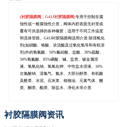
(衬胶隔膜阀，G41J衬胶隔膜阀)
专用于控制非腐
蚀性或一般腐蚀性介质，阀体内腔表面无衬里或
覆有可供选择的各种橡胶，适用于不同工作温度
和流体
管路。
G41J衬胶隔膜阀适用介质:
除强氧化
剂(如硝酸、铬酸、浓流酸及过氧化氢等和有机溶
剂)外的氢氰酸、50%氟硅酸、盐酸、30%硫酸、
50%氢氟酸、85%磷酸、碱、盐类、镀金属溶
液、氢氧化纳、氢氧化钾、中性盐水溶液、10%
次氯酸钠、湿氯气、氨水、大部分醇类、有机酸
及醛类、水泥、石灰浆、植物油、元素气体、醚
类、酮类、酯类、除盐水、净化水等介质.
衬胶隔膜阀资讯