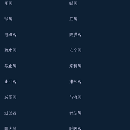
闸阀
蝶阀
球阀
底阀
电磁阀
隔膜阀
疏水阀
安全阀
截止阀
浆料阀
止回阀
排气阀
减压阀
节流阀
过滤器
针型阀
阻火器
呼吸阀