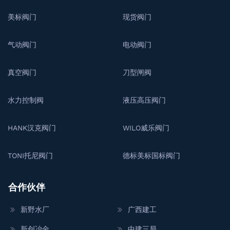
美标阀门
现货阀门
气动阀门
电动阀门
真空阀门
刀型闸阀
水力控制阀
液压高压阀门
HANK汉克阀门
WILO威乐阀门
TONI托尼阀门
德标美标国标阀门
合作伙伴
新野水厂
广西建工
新创冶金
中建三局