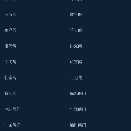
调节阀
放料阀
角座阀
管夹阀
排污阀
排泥阀
平衡阀
旋塞阀
柱塞阀
阻尼器
背压阀
保温阀门
电站阀门
全球阀门
中国阀门
油田阀门