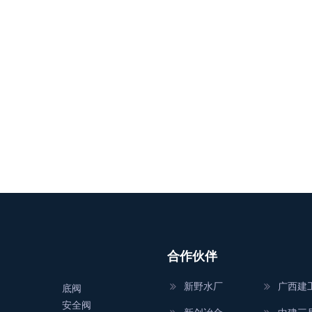
合作伙伴
新野水厂
广西建
底阀
安全阀