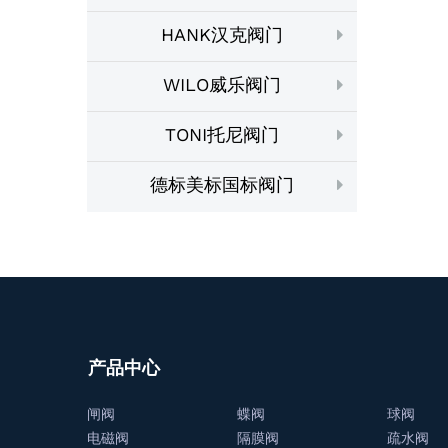
HANK汉克阀门
WILO威乐阀门
TONI托尼阀门
德标美标国标阀门
产品中心
闸阀
蝶阀
球阀
电磁阀
隔膜阀
疏水阀