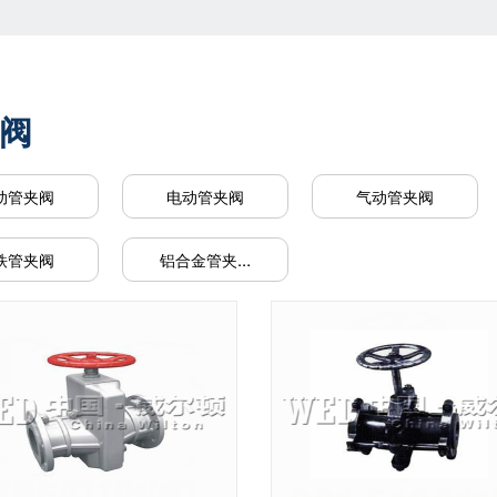
阀
动管夹阀
电动管夹阀
气动管夹阀
铁管夹阀
铝合金管夹…