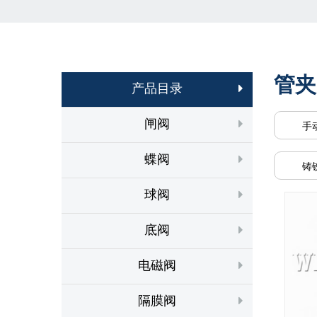
管夹
产品目录
闸阀
手
蝶阀
铸
球阀
底阀
电磁阀
隔膜阀