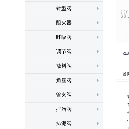
针型阀
阻火器
呼吸阀
调节阀
G
放料阀
首
角座阀
管夹阀
排污阀
排泥阀