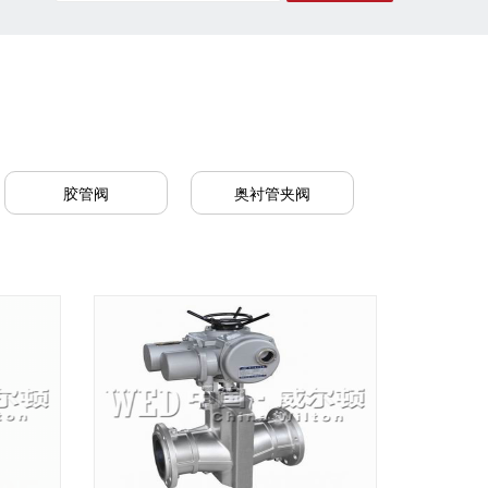
胶管阀
奥衬管夹阀