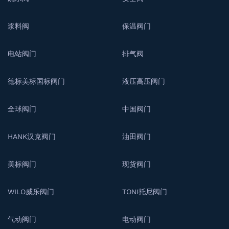
浆料阀
保温阀门
电站阀门
排气阀
德标美标国标阀门
液压高压阀门
全球阀门
中国阀门
HANK汉克阀门
油田阀门
美标阀门
现货阀门
WILO威乐阀门
TONI托尼阀门
气动阀门
电动阀门