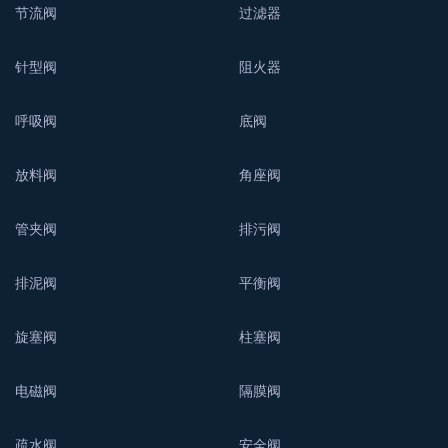
节流阀
过滤器
针型阀
阻火器
呼吸阀
底阀
放料阀
角座阀
管夹阀
排污阀
排泥阀
平衡阀
旋塞阀
柱塞阀
电磁阀
隔膜阀
疏水阀
安全阀