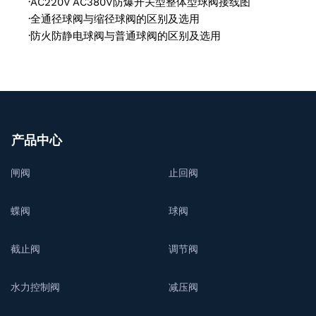
·
AC220V AC380V防爆开关型整体型球阀接线图
·
全通径球阀与缩径球阀的区别及选用
·
防火防静电球阀与普通球阀的区别及选用
产品中心
闸阀
止回阀
蝶阀
球阀
截止阀
调节阀
水力控制阀
减压阀