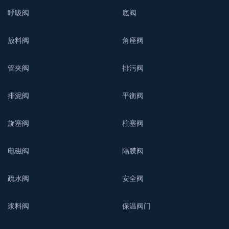
呼吸阀
底阀
放料阀
角座阀
管夹阀
排污阀
排泥阀
平衡阀
旋塞阀
柱塞阀
电磁阀
隔膜阀
疏水阀
安全阀
浆料阀
保温阀门