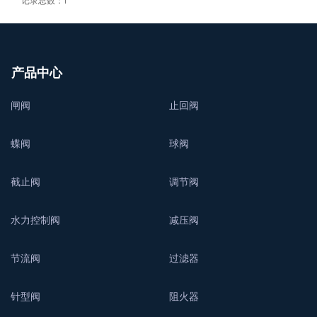
记录总数：1
产品中心
闸阀
止回阀
蝶阀
球阀
截止阀
调节阀
水力控制阀
减压阀
节流阀
过滤器
针型阀
阻火器