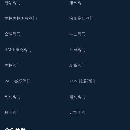
电站阀门
排气阀
德标美标国标阀门
液压高压阀门
全球阀门
中国阀门
HANK汉克阀门
油田阀门
美标阀门
现货阀门
WILO威乐阀门
TONI托尼阀门
气动阀门
电动阀门
真空阀门
刀型闸阀