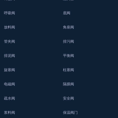
呼吸阀
底阀
放料阀
角座阀
管夹阀
排污阀
排泥阀
平衡阀
旋塞阀
柱塞阀
电磁阀
隔膜阀
疏水阀
安全阀
浆料阀
保温阀门