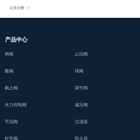
记录总数：1
产品中心
闸阀
止回阀
蝶阀
球阀
截止阀
调节阀
水力控制阀
减压阀
节流阀
过滤器
针型阀
阻火器